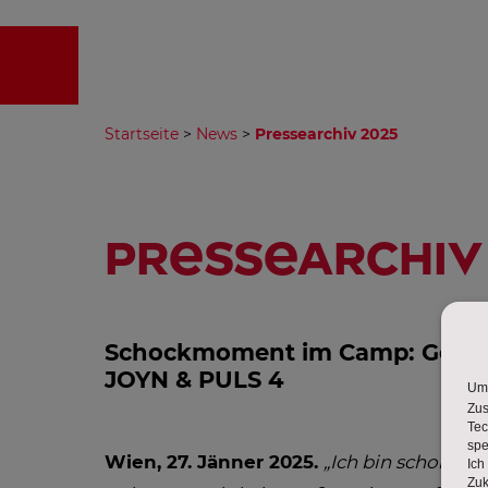
EMPFA
Startseite
>
News
>
Pressearchiv 2025
Pressearchiv
Schockmoment im Camp: Gewich
JOYN & PULS 4
Wien, 27. Jänner 2025.
„Ich bin schon ein