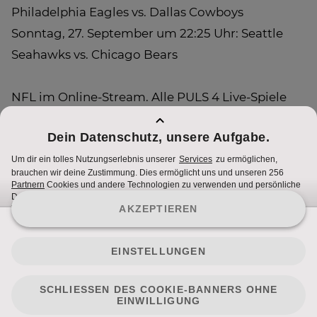
Philadelphia Eagles vs. Dallas Cowboys
Sonntag, 27. September um 22:25 Uhr: Seattle
Seahawks vs. Chicago Bears
NFL im Online-Stream. Alle PULS 4 Live-Spiele
können auch online unter
sport.puls4.com
mitverfolgt werden.
Nutzungsbedingungen
Cookie Hinweise
Impressum