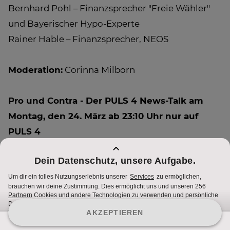
Bernhard Pohl – Finanzsprecher "Freie Wähler"
und Bayerischer Hypo-Experte
Rainer Hable – Finanzsprecher, NEOS
Moderation:
Corinna Milborn
Pro und Contra - Der PULS 4 News-Talk am
Montag, den 24. März ab 23:10 Uhr nur auf
PULS 4
Alle Infos unter
puls4.com