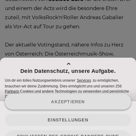
und einem der Acts wird die besondere Ehre
zuteil, mit VolksRock'n'Roller Andreas Gabalier
als Vor-Act auf Tour zu gehen.
Der aktuelle Votingstand, nähere Infos zu Herz
von Österreich: Die Österreichmusik-Show,
Videomaterial und Infos zu den Top 64 Acts
finden Sie auch unter
herz.puls4.com