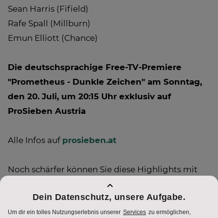
Sean Harris (Fifield)
Rafe Spall (Millburn)
Emun Elliott (Chance)
Die deutschsprachige Free-TV-Premiere
"Prometheus - Dunkle Zeichen" am Sonntag,
den 20. Juli, um 20:15 Uhr exklusiv auf
ProSieben Austria
Alle Infos auf
prosieben.at
Noch schärfer können Sie diese Highlights mit
ProSieben Austria HD
genießen. Alle Infos zum
Empfang finden Sie auf
HDinfo.at
.