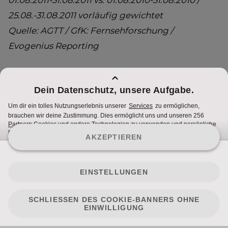
01.08.2011-31.08.2011 vs. 01.08.2010-31.08.2010 /
25.08.-31.08.2011 vorläufig gewichtet
Quelle: AGTT / GfK: Fernsehforschung /
Evogenius Reporting
Rückfragen
stephanie.campostellato@sevenonemedia.at
Nutzungsbedingungen
Cookie Hinweise
Impressum