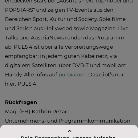
entdecken Stars bei „Austria's next Topmodel und
POPSTARS“ und zeigen TV-Events aus den
Bereichen Sport, Kultur und Society. Spielfilme
und Serien aus Hollywood sowie Magazine, Live-
Talks und AustriaNews runden das Programm
ab. PULS 4 ist über alle Verbreitungswege
empfangbar: in jedem guten Kabelnetz, via
digitalem Satelliten, über DVB-T und mobil am
Handy. Alle Infos auf
puls4.com
. Das gibt’s nur
hier. PULS 4
Rückfragen
Mag. (FH) Kathrin Rezac
Unternehmens- und Programmkommunikation
0043 [0] 1/368 77 66-132