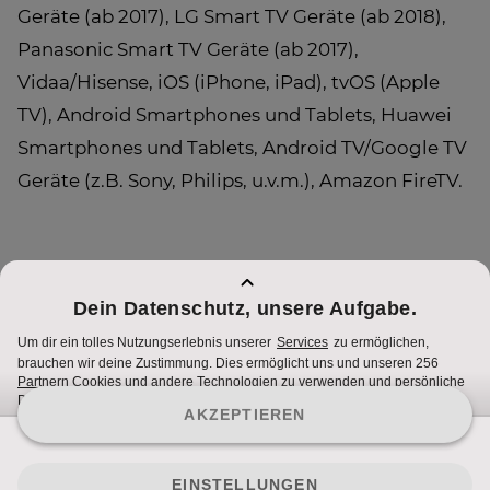
Geräte (ab 2017), LG Smart TV Geräte (ab 2018),
Panasonic Smart TV Geräte (ab 2017),
Vidaa/Hisense, iOS (iPhone, iPad), tvOS (Apple
TV), Android Smartphones und Tablets, Huawei
Smartphones und Tablets, Android TV/Google TV
Geräte (z.B. Sony, Philips, u.v.m.), Amazon FireTV.
Wenn du Teil 1 dieses Artikels von Anfang an
lesen willst dann drücke
HIER