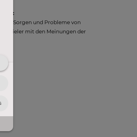
ern":
t sich Sorgen und Probleme von
-Zuspieler mit den Meinungen der