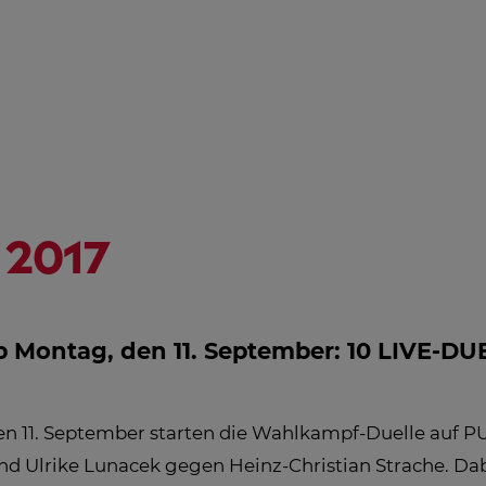
NGSHILFE
STREAMING
ÖSTERREICH-
HD
PROGRAMM
AL
IN
EM
2017
Montag, den 11. September: 10 LIVE-DU
 11. September starten die Wahlkampf-Duelle auf PUL
nd Ulrike Lunacek gegen Heinz-Christian Strache. Dab