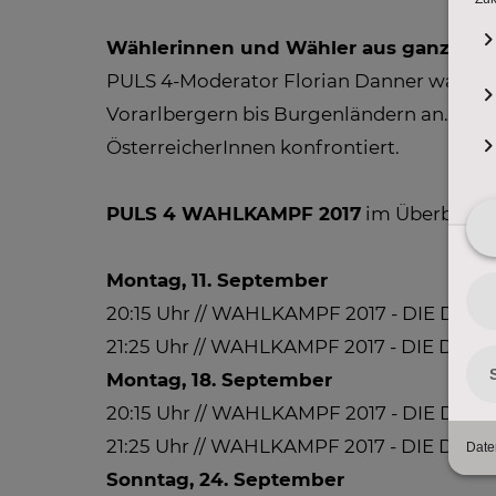
Wählerinnen und Wähler aus ganz Öste
PULS 4-Moderator Florian Danner wandert
Vorarlbergern bis Burgenländern an. Wäh
ÖsterreicherInnen konfrontiert.
PULS 4 WAHLKAMPF 2017
im Überblick
Montag, 11. September
20:15 Uhr // WAHLKAMPF 2017 - DIE DUE
21:25 Uhr // WAHLKAMPF 2017 - DIE DUE
Montag, 18. September
20:15 Uhr // WAHLKAMPF 2017 - DIE DUE
21:25 Uhr // WAHLKAMPF 2017 - DIE DUEL
Sonntag, 24. September