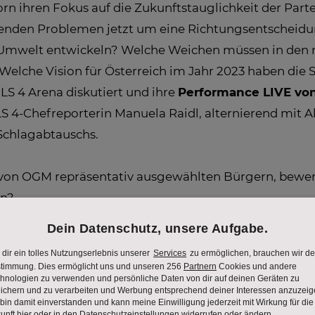
rn ihren Fokus auf die Zukunftstauglichkeit der Part
enden Problemen jetzt um eine Richtungsentscheidung:
d Umwelt entwickeln? Welche Weichen müssen in den n
 Welche Vision für Österreich im Jahr 2023 haben die
S 4 Arena diskutiert und ihre
Performance LIVE von
-Chefreporterin Manuela Raidl, alternierend mit A
Schlagabtauschs.
0 von OGM repräsentativ ausgewählten Bürgern, bewe
en?
teien überzeugt werden?
rn und Frauen, Jungen und Senioren angekommen?
die Analysen.
Kommentiert werden die Ergebnisse 
ästen wie u.a. Rudi Fußi, Veit Dengler und Lothar Loc