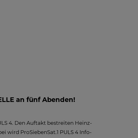
 INFO -
BLOG
NEWS
FAQ
LE
FOS ZUM
PFANG
ELLE an fünf Abenden!
S 4. Den Auftakt bestreiten Heinz-
ei wird ProSiebenSat.1 PULS 4 Info-