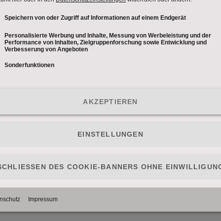
rreich kommen zu Wort: das "Café Puls Wahlwand
 ab Mitte September durch ganz Österreich und hör
rend der Duelle werden die KandidatInnen per Video
LLE: STROLZ - STRACHE
LLE: LUNACEK - STRACHE
LLE: LUNACEK - KERN
LE: STROLZ - KERN