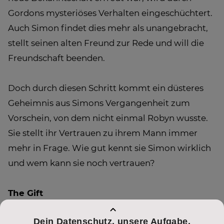
Gordons mysteriöses Verhalten eingeschüchtert.
Auch Simon findet dies mehr als unangebracht,
stellt seinen alten Freund zur Rede und will die
Freundschaft beenden.
Doch durch diesen Schritt kommt ein düsteres
Geheimnis aus Simons Vergangenheit zum
Vorschein, von dem nicht einmal Robyn wusste.
Sie stellt ihr Vertrauen zu ihrem Mann immer
mehr in Frage. Wie gut kennt sie Simon wirklich
und wem kann sie noch vertrauen?
The Gift
Am Freitag, den 23. Februar um 20:15 Uhr auf
PULS 4