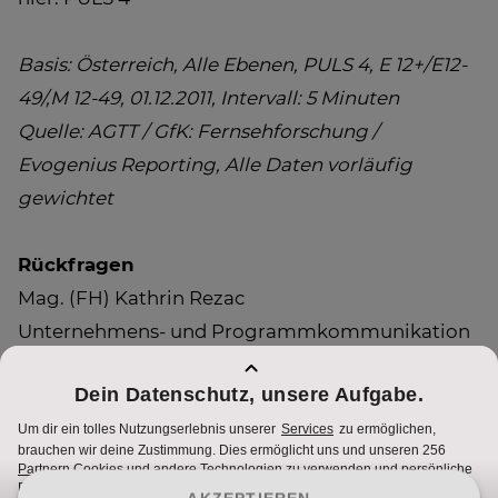
Basis: Österreich, Alle Ebenen, PULS 4, E 12+/E12-
49/,M 12-49, 01.12.2011, Intervall: 5 Minuten
Quelle: AGTT / GfK: Fernsehforschung /
Evogenius Reporting, Alle Daten vorläufig
gewichtet
Rückfragen
Mag. (FH) Kathrin Rezac
Unternehmens- und Programmkommunikation
0043 [0] 1/368 77 66-132
kathrin.rezac@sevenonemedia.at