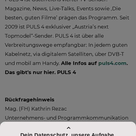
Magazine, News, Live-Talks, Events sowie ‚Die
besten, guten Filme’ prägen das Programm. Seit
2009 ist PULS 4 exklusiver „Austria’s next
Topmodel“-Sender. PULS 4 ist über alle
Verbreitungswege empfangbar: In jedem guten
Kabelnetz, via digitalem Satelliten, über DVB-T
und mobil am Handy.
Alle Infos auf
puls4.com
.
Das gibt’s nur hier. PULS 4
Rückfragehinweis
Mag. (FH) Kathrin Rezac
Unternehmens- und Programmkommunikation
0043 [0] 1/368 77 66-132