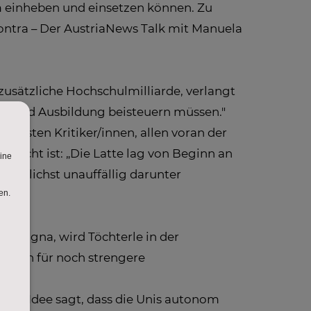
m einheben und einsetzen können. Zu
ontra – Der AustriaNews Talk mit Manuela
usätzliche Hochschulmilliarde, verlangt
ldung und Ausbildung beisteuern müssen."
chärfsten Kritiker/innen, allen voran der
uscht ist: „Die Latte lag von Beginn an
 möglichst unauffällig darunter
rs Magna, wird Töchterle in der
t sich für noch strengere
rles Idee sagt, dass die Unis autonom