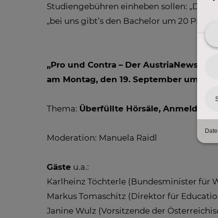
Studiengebühren einheben sollen: „Da k
„bei uns gibt’s den Bachelor um 20 Prozen
„Pro und Contra – Der AustriaNews Talk
am Montag, den 19. September um 22:3
Thema:
Überfüllte Hörsäle, Anmeldechao
Moderation: Manuela Raidl
Gäste
u.a.:
Karlheinz Töchterle (Bundesminister für
Markus Tomaschitz (Direktor für Educatio
Janine Wulz (Vorsitzende der Österreichi