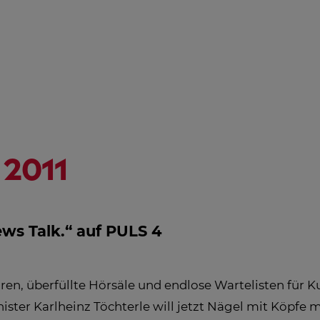
NGSHILFE
STREAMING
ÖSTERREICH-
HD
PROGRAMM
AL
IN
EM
2011
ws Talk.“ auf PULS 4
en, überfüllte Hörsäle und endlose Wartelisten für K
ister Karlheinz Töchterle will jetzt Nägel mit Köpfe m