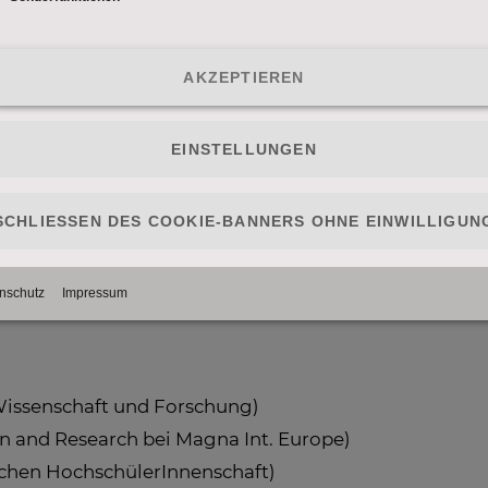
ommt es zu einem grotesken Wettkampf zwischen den 
t”“.
“
0 Uhr auf PULS 4
s und leere Kassen: Schafft Minister Töchterle d
 Wissenschaft und Forschung)
n and Research bei Magna Int. Europe)
schen HochschülerInnenschaft)