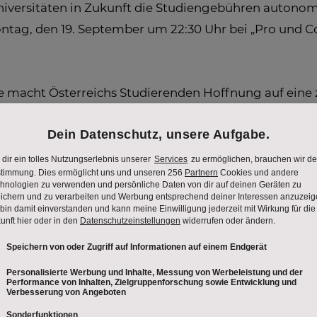
Universitäten in Zukunft die Studiengebühren autono
ntag, den 19. September um 22:30 Uhr bei „Pro und C
e macht Österreichs Studierenden Hoffnung auf eine z
sich leisten können, einen Beitrag zu ihrer eigenen Bi
er sich erstmals live in einer TV Diskussion, seinen s
 Arbeit des neuen Wissenschaftsministers maßlos enttä
sich wohl dazu entschieden, nicht zu springen sondern
irektor für Education and Research des Autozuliefere
st strikt gegen den freien Hochschulzugang und sprich
für Musik und darstellende Kunst Wien, der zu Töchte