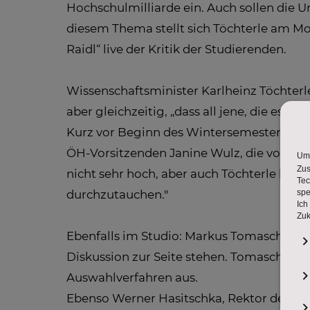
Hochschulmilliarde ein. Auch sollen die 
diesem Thema stellt sich Töchterle am Mo
Raidl“ live der Kritik der Studierenden.
Wissenschaftsminister Karlheinz Töchterl
aber gleichzeitig, „dass all jene, die es 
Kurz vor Beginn des Wintersemesters stellt 
ÖH-Vorsitzenden Janine Wulz, die von der
nicht sehr hoch, aber auch Töchterle hat 
durchzutauchen."
Ebenfalls im Studio: Markus Tomaschitz, D
Diskussion zur Seite stehen. Tomaschitz i
Auswahlverfahren aus.
Ebenso Werner Hasitschka, Rektor der Uni 