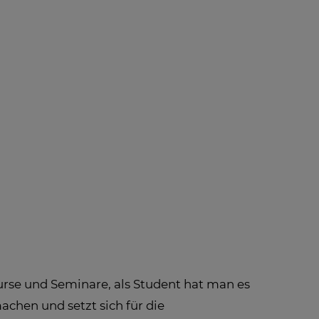
 INFO -
BLOG
NEWS
FAQ
LE
FOS ZUM
PFANG
urse und Seminare, als Student hat man es
achen und setzt sich für die