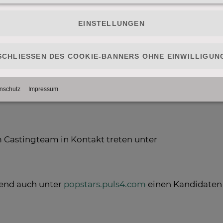
ße Recall
f
 Castingteam in Kontakt treten unter
end auch unter
popstars.puls4.com
einen Kandidaten