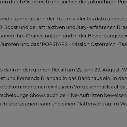
ren durch Österreich und suchen die zukünftigen Pops
ende Kameras sind der Traum vieler bis dato unentdeck
 Soost und der attraktiven und Jury- erfahrenen Bra
önnen ihre Chance nutzen und in der Bewerbungsbox üb
en Juroren und das "POPSTARS - Mission Österreich"-T
es dann in den großen Recall am 22. und 23. August. W
ost und Fernanda Brandao in das Bandhaus ein. In d
g! Sie bekommen einen exklusiven Vorgeschmack auf d
scheidungs-Shows auch bei Live-Auftritten beweisen 
n sich überzeugen kann und einen Plattenvertrag im W