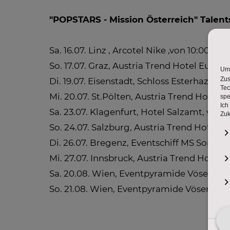
"POPSTARS - Mission Österreich" Talen
Sa. 16.07. Linz , Arcotel Nike ,von 10:00 bis
So. 17.07. Graz, Austria Trend Hotel Europa
Di. 19.07. Eisenstadt, Schloss Esterhazy, vo
Mi. 20.07. St.Pölten, Austria Trend Hotel, v
Sa. 23.07. Klagenfurt, Hotel Salzamt, von 1
So. 24.07. Salzburg, Austria Trend Hotel S
Di. 26.07. Bregenz, Eventschiff MS Sonnen
Mi. 27.07. Innsbruck, Austria Trend Hotel 
Sa. 20.08. Wien, Eventpyramide Vösendorf 
So. 21.08. Wien, Eventpyramide Vösendorf ,