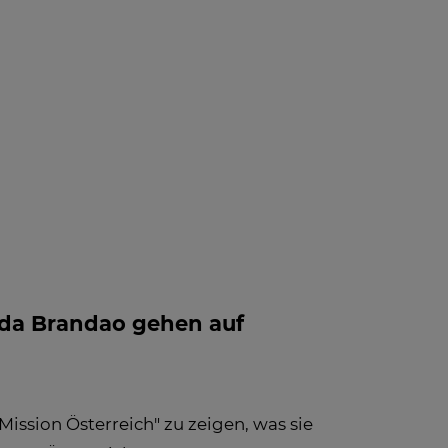
 INFO -
BLOG
NEWS
FAQ
LE
FOS ZUM
PFANG
anda Brandao gehen auf
ission Österreich" zu zeigen, was sie