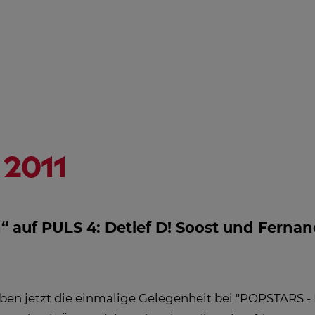
NGSHILFE
STREAMING
ÖSTERREICH-
HD
PROGRAMM
AL
IN
EM
2011
“ auf PULS 4: Detlef D! Soost und Fern
ben jetzt die einmalige Gelegenheit bei "POPSTARS - M