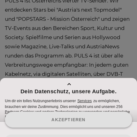
PULS 4 ist Österreichs vierter TV-Sender. Wir
entdecken Stars bei "Austria's next Topmodel"
und "POPSTARS - Mission Österreich" und zeigen
TV-Events aus den Bereichen Sport, Kultur und
Society. Spielfilme und Serien aus Hollywood
sowie Magazine, Live-Talks und AustriaNews
runden das Programm ab. PULS 4 ist über alle
Verbreitungswege empfangbar: In jedem guten
Kabelnetz, via digitalen Satelliten, über DVB-T
und mobil am Handy.
Alle Infos auf
puls4.com
.
Das gibt's nur hier. PULS 4