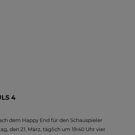
 INFO -
BLOG
NEWS
FAQ
LE
FOS ZUM
PFANG
ULS 4
 Nach dem Happy End für den Schauspieler
 den 21. März, täglich um 19:40 Uhr vier