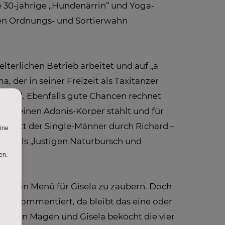
e 30-jährige „Hundenärrin“ und Yoga-
ren Ordnungs- und Sortierwahn
lterlichen Betrieb arbeitet und auf „a
, der in seiner Freizeit als Taxitänzer
 will. Ebenfalls gute Chancen rechnet
bude seinen Adonis-Körper stählt und für
artett der Single-Männer durch Richard –
bst als „lustigen Naturbursch und
ce, ein Menü für Gisela zu zaubern. Doch
nd kommentiert, da bleibt das eine oder
h den Magen und Gisela bekocht die vier