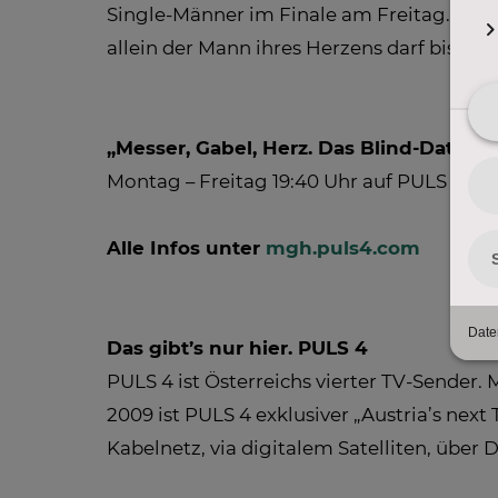
Single-Männer im Finale am Freitag. Der 
allein der Mann ihres Herzens darf bis z
„Messer, Gabel, Herz. Das Blind-Date D
Montag – Freitag 19:40 Uhr auf PULS 4
Alle Infos unter
mgh.puls4.com
Das gibt’s nur hier. PULS 4
PULS 4 ist Österreichs vierter TV-Sender.
2009 ist PULS 4 exklusiver „Austria’s ne
Kabelnetz, via digitalem Satelliten, übe