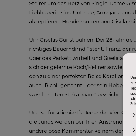
Steirer um das Herz von Single-Dame Gise
Liebhaberin sind Untreue, Arroganz und 
akzeptieren, Hunde mögen und Gisela mit
Um Giselas Gunst buhlen: Der 28-jährige „
richtiges Bauerndirndl“ steht. Franz, der 
über das Parkett wirbelt und Gisela an 
sich der gelernte Koch/Kellner sowie „Reis
den zu einer perfekten Reise Korallenrif
auch „Richi“ genannt – der sein Hobby, d
woschechten Steirabuam“ bezeichnet.
Und so funktioniert’s: Jeder der vier Ka
die Jungs werden bei ihren Anstrengunge
andere böse Kommentar keinem der Hobby-