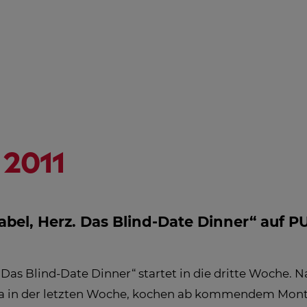
NGSHILFE
STREAMING
ÖSTERREICH-
HD
PROGRAMM
AL
IN
EM
2011
abel, Herz. Das Blind-Date Dinner“ auf P
. Das Blind-Date Dinner“ startet in die dritte Woche.
a in der letzten Woche, kochen ab kommendem Montag,