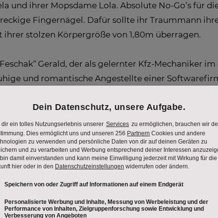
la und ihrer Mopsdame Lola. Absolute No-Go’s für di
dreckige Fingernägel. Dafür sollte ihr Traummann ih
 ihrer stolzen Körpergröße von 1,80m überragen.
Feschak“ Gerald, der als gelernter Kfz-Mechaniker im e
ruhige und romantische Angestellte einer Softwarefirma
seinem Abend mit süßem Sekt und Blumen beeindrucken
efreak“ Patrick aus, der die meiste Zeit in der Mucki
fe und Skorpione dazugehören. Abgerundet wird das Qu
as Baumschlägern, zum Beruf gemacht hat und sich sel
ndidaten bekommt von Montag bis Donnerstag die Chan
n am Herd heimlich von der Konkurrenz beobachtet u
Köche erspart. Am Ende geht Liebe schließlich durc