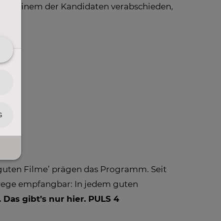
n von einem der Kandidaten verabschieden,
, guten Filme’ prägen das Programm. Seit
gswege empfangbar: In jedem guten
. Das gibt’s nur hier. PULS 4