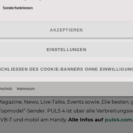
Clou, nach jedem Gang muss sich die fesche Steireri
um gemeinsamen Dessert bleiben.
inner“
 Magazine, News, Live-Talks, Events sowie ‚Die besten
xt Topmodel“-Sender. PULS 4 ist über alle Verbreitun
r DVB-T und mobil am Handy.
Alle Infos auf
puls4.com