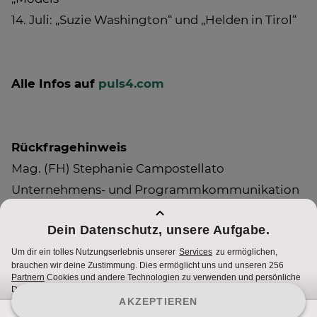
14. Juli: „Suzie Washington“ und „Helden in Tirol“
Alle Infos auf
puls4.com
Rückfragehinweis
Mag. (FH) Stephanie Campostellato
Unternehmens- und Programmkommunikation
0043 (0) 1/368 77 66-130
stephanie.campostellato@sevenonemedia.at