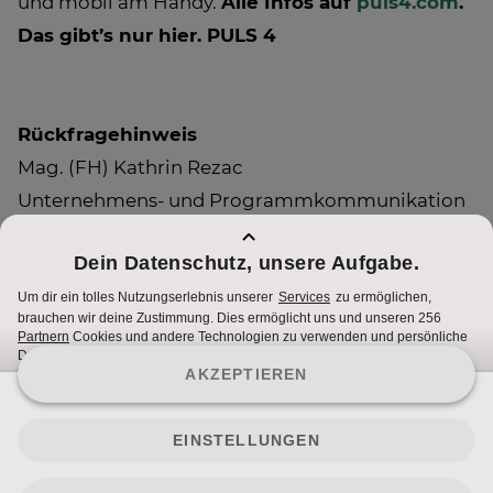
und mobil am Handy.
Alle Infos auf
puls4.com
.
Das gibt’s nur hier. PULS 4
Rückfragehinweis
Mag. (FH) Kathrin Rezac
Unternehmens- und Programmkommunikation
0043 (0) 1/368 77 66-132
kathrin.rezac@sevenonemedia.at