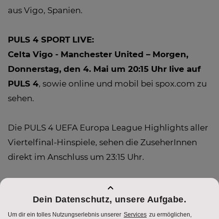
aus Vigo, Spanien.
PULS 4 SPORT LIVE:
Celta Vigo - Manchester United – Morgen,
Donnerstag, den 4. Mai um 20:15 Uhr live auf
PULS 4
, sowie online und mobil bei spox.com zu
sehen.
Die PULS 4 UEFA Europa League Highlights aller
Viertelfinal-Hinspiele, sehen die ZuseherInnen
direkt im Anschluss um 23:15 Uhr.
Weitere Infos unter
sport.puls4.com
oder auf
Facebook unter
PULS 4 Sport