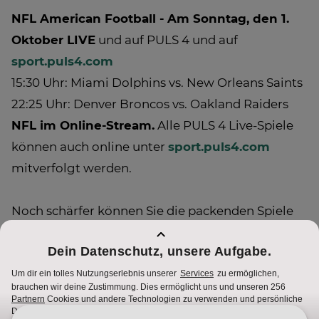
NFL American Football - Am Sonntag, den 1.
Oktober LIVE
und auf PULS 4 und auf
sport.puls4.com
15:30 Uhr: Miami Dolphins vs. New Orleans Saints
22:25 Uhr: Denver Broncos vs. Oakland Raiders
NFL im Online-Stream.
Alle PULS 4 Live-Spiele
können auch online unter
sport.puls4.com
mitverfolgt werden.
Noch schärfer können Sie die packenden Spiele
der NFL mit PULS 4 HD genießen. Alle Infos zum
Empfang finden Sie auf
sport.puls4.com