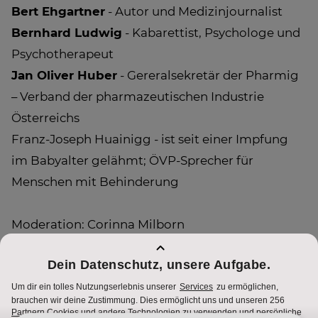
Bert Ehgartner
- Autor und Medizinjournalist
Bernhard Ludwig
- Kabarettist, Psychologe und
Psychotherapeut
Jan Oliver Huber
- Gereralsekretär der Pharmig
– Verband der pharmazeutischen Industrie
Österreichs
Franz-Joseph Huainigg - ist seit einer Impfung
im Babyalter gelähmt; ÖVP-Sprecher für
Menschen mit Behinderung
Moderation: Corinna Milborn
Alle Infos unter
puls4.com