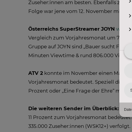
Zuseher:innen am besten. Ebenfalls zu End
Folge war jene vom 12. November mit 5,9 
Österreichs SuperStreamer JOYN
www.j
Vergleich zum Vorjahresmonat um 71 Pro
Gruppe auf JOYN sind „Bauer sucht Frau“
Minuten Viewtime & rund 806.000 VideoVi
ATV 2
konnte im November einen Marktante
Vorjahresmonat bedeutet. Speziell die H
Prozent oder „Eine Frage der Ehre“ mit 4,
Die weiteren Sender im Überblick: PUL
11 Prozent zum Vorjahresmonat bedeutet
335.000 Zuseher:innen (WSK12+) verfolgt.