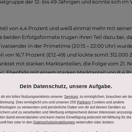
ielgruppe der 12- bis 49-Jährigen und konnte sich im
eil von 4,4 Prozent und weiß einmal mehr mit sein
e beiden Erfolgsformate trugen ihren Teil dazu bei, d
vatsender in der Primetime (20:15 – 22:00 Uhr) wurde.
 von 16,7 Prozent (E12-49) und lockte somit 312.000 
unktet mit starken Marktanteilen, die Folge vom 21. 
). Ebenfalls mit einem starken Marktanteil von 8,4 Pr
-Blockbuster „John Wick“ am 19. November.
anteil von 4,4 Prozent, was eine Steigerung um 8 P
r:innen war die 20. Staffel von „Pfusch am Bau“, da
teil von 6,3 Prozent (E12-49) und erreichte insgesam
m Monat performte die Folge vom 12. November mit 6