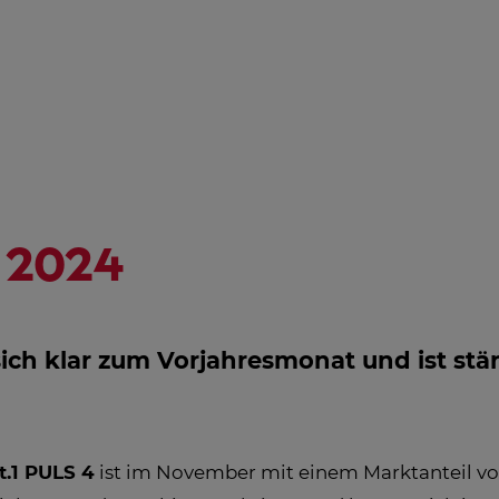
NGSHILFE
STREAMING
ÖSTERREICH-
HD
PROGRAMM
AL
IN
EM
 2024
sich klar zum Vorjahresmonat und ist stä
.1 PULS 4
ist im November mit einem Marktanteil vo