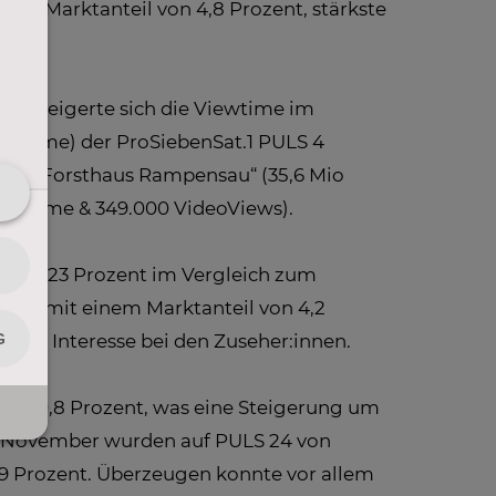
inem Marktanteil von 4,8 Prozent, stärkste
so steigerte sich die Viewtime im
ewtime) der ProSiebenSat.1 PULS 4
ws), „Forsthaus Rampensau“ (35,6 Mio
iewtime & 349.000 VideoViews).
g von 23 Prozent im Vergleich zum
mber mit einem Marktanteil von 4,2
n für Interesse bei den Zuseher:innen.
von 0,8 Prozent, was eine Steigerung um
. November wurden auf PULS 24 von
,9 Prozent. Überzeugen konnte vor allem