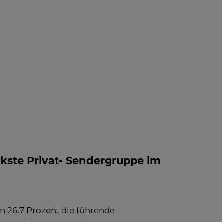
 INFO -
BLOG
NEWS
FAQ
LE
FOS ZUM
PFANG
rkste Privat- Sendergruppe im
n 26,7 Prozent die führende