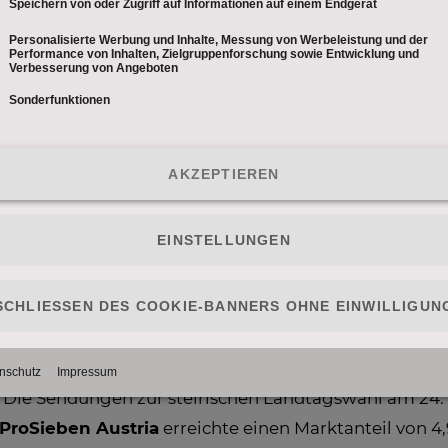
e gegangen ist die 10. Staffel von „Mein Recht“ mit e
Prozent Marktanteil.
oyn.at
befindet sich nach wie vor auf Wachstumskurs, 
zent. Die drei meistgesehenen VoD-Formate (nach Vi
 (38,3 Mio Minuten Viewtime & rund 900.000 VideoVie
ews) und „The Voice of Germany“ (15,1 Mio Minuten V
il von 1,5 Prozent verzeichnen, was eine Steigerun
ollywood-Blockbuster wie „Over the Top“ am 22. Nove
1 Prozent Marktanteil (E12-49) am 14. November sorgte
S 24
erreicht im November einen Monatsmarktanteil 
. Die Sendungen zur steirischen Landtagswahl am 24
ProSieben Austria
erreichte einen Marktanteil von 4