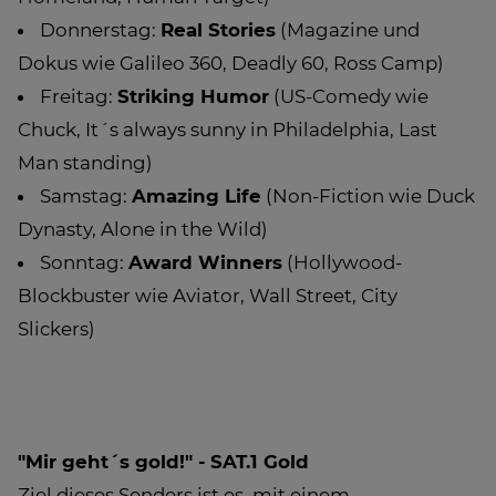
Donnerstag:
Real Stories
(Magazine und
Dokus wie Galileo 360, Deadly 60, Ross Camp)
Freitag:
Striking Humor
(US-Comedy wie
Chuck, It´s always sunny in Philadelphia, Last
Man standing)
Samstag:
Amazing Life
(Non-Fiction wie Duck
Dynasty, Alone in the Wild)
Sonntag:
Award Winners
(Hollywood-
Blockbuster wie Aviator, Wall Street, City
Slickers)
"Mir geht´s gold!" - SAT.1 Gold
Ziel dieses Senders ist es, mit einem