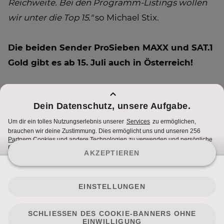
Reichweite. Bei den Programm-Listings wollen
wir unter die Top 15."
so Michael Stix.
Die beiden Sender ProSieben MAXX und SAT.1
Gold gibt es ab 15. Juli auch in Österreich!
Mehr Infos unter
prosiebenmaxx.at
und
sat1gold.at
Nutzungsbedingungen
Cookie Hinweise
Impressum