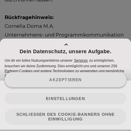
Rückfragehinweis:
Cornelia Doma M.A.
Unternehmens- und Programmkommunikation
Tel: +43 (1) 368 77 66 132
cornelia.doma@sevenonemedia.at
Nutzungsbedingungen
Cookie Hinweise
Impressum