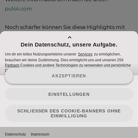
puls4.com
Noch schärfer können Sie diese Highlights mit
PULS 4 HD
genießen. Alle Infos zum Empfang
finden Sie auf
HDinfo.at
.
Nutzungsbedingungen
Cookie Hinweise
Impressum
2023 - ProSiebenSat.1 PULS 4. All rights reserved.