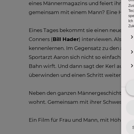
eines Männermagazins und feiert ihre Un
gemeinsam mit einem Mann? Eine Horrorv
Eines Tages bekommt sie einen neuen Auft
Conners (
Bill Hader
) interviewen. Als es
kennenlernen. Im Gegensatz zu den ander
Sportarzt Aaron sich nicht so einfach absch
Bahn wirft. Und dann sagt der Kerl auch n
überwinden und einen Schritt weiter zu 
Neben den ganzen Männergeschichten ist 
wohnt. Gemeinsam mit ihrer Schwester 
Ein Film für Frau und Mann, mit Höhen und