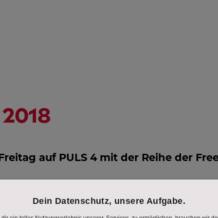
NGSHILFE
STREAMING
ÖSTERREICH-
HD
PROGRAMM
AL
IN
EM
2018
reitag auf PULS 4 mit der Reihe der Fre
nd (
Amy Schumer
) etwas in ihrer Kindheit gelernt
lebt sie tagein und tagaus. Heute wohnt Amy in New Yo