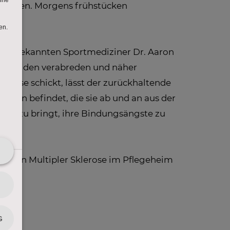
bleiben. Morgens frühstücken
ll den bekannten Sportmediziner Dr. Aaron
 die beiden verabreden und näher
ause schickt, lässt der zurückhaltende
uation befindet, die sie ab und an aus der
ie dazu bringt, ihre Bindungsängste zu
wegen Multipler Sklerose im Pflegeheim