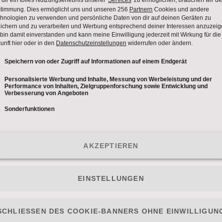
abhängigkeit. Kein One-Night-Stand darf über Nacht 
orstellung für Amy!
rag von ihrer Chefin Diana (
Tilda Swinton
). Sie so
 zu dem Treffen kommt, dauert es nicht lange, bis sich
en Kurzzeitbeziehungen, die Amy immer abrupt nachh
ütteln. Es dauert nicht lange bis Amy sich in einer Sit
och das L-Wort… Ist er der Mann in Amy’s Leben, der s
gehen?
Amy gedanklich auch an ihren Vater gebunden, der 
Kim Townsend (
Brie Larson
) kümmert sie sich um ihn.
 Tiefen - als Free-TV Premiere exklusiv auf PULS 4!