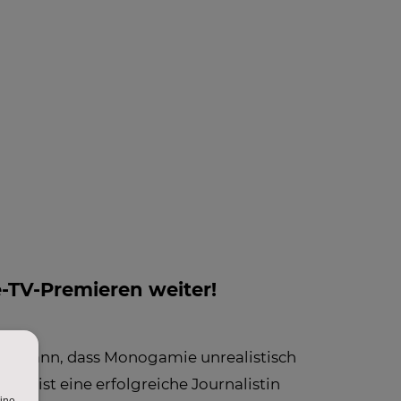
 INFO -
BLOG
NEWS
FAQ
LE
FOS ZUM
PFANG
e-TV-Premieren weiter!
 hat, dann, dass Monogamie unrealistisch
rk, ist eine erfolgreiche Journalistin