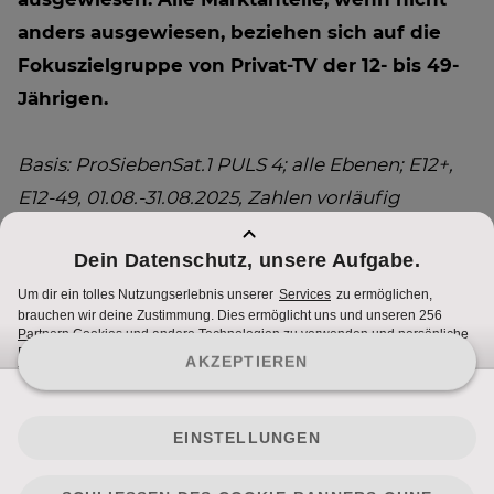
anders ausgewiesen, beziehen sich auf die
Fokuszielgruppe von Privat-TV der 12- bis 49-
Jährigen.
Basis: ProSiebenSat.1 PULS 4; alle Ebenen; E12+,
E12-49, 01.08.-31.08.2025, Zahlen vorläufig
gewichtet; Prime-Time: 2015-2200
Quelle: AGTT Teletest 2.0, P7S1P4-DWH