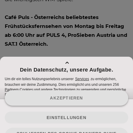
Café Puls - Österreichs beliebtestes
Frühstücksfernsehen von Montag bis Freitag
ab 6:00 Uhr auf PULS 4, ProSieben Austria und
SAT.1 Österreich.
Mehr Infos unter
cafepuls.at
und auf der neuen
Facebook-Seite
facebook/cafépuls
.