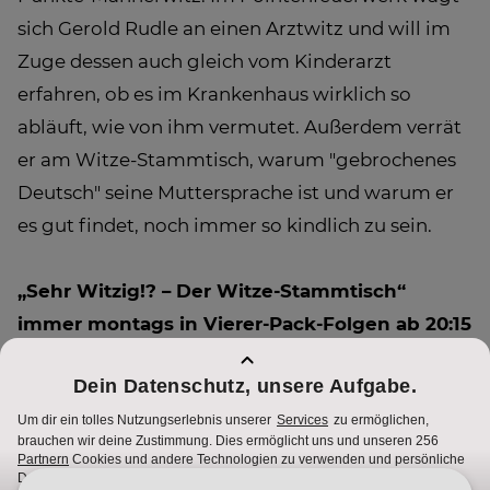
sich Gerold Rudle an einen Arztwitz und will im
Zuge dessen auch gleich vom Kinderarzt
erfahren, ob es im Krankenhaus wirklich so
abläuft, wie von ihm vermutet. Außerdem verrät
er am Witze-Stammtisch, warum "gebrochenes
Deutsch" seine Muttersprache ist und warum er
es gut findet, noch immer so kindlich zu sein.
„Sehr Witzig!? – Der Witze-Stammtisch“
immer montags in Vierer-Pack-Folgen ab 20:15
Uhr und einer neuen Folge um 21:15 Uhr auf
PULS 4.