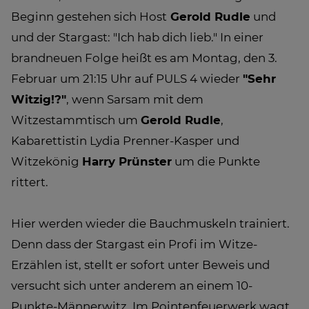
Beginn gestehen sich Host
Gerold Rudle
und
und der Stargast: "Ich hab dich lieb." In einer
brandneuen Folge heißt es am Montag, den 3.
Februar um 21:15 Uhr auf PULS 4 wieder
"Sehr
Witzig!?"
, wenn Sarsam mit dem
Witzestammtisch um
Gerold Rudle
,
Kabarettistin Lydia Prenner-Kasper und
Witzekönig
Harry Prünster
um die Punkte
rittert.
Hier werden wieder die Bauchmuskeln trainiert.
Denn dass der Stargast ein Profi im Witze-
Erzählen ist, stellt er sofort unter Beweis und
versucht sich unter anderem an einem 10-
Punkte-Männerwitz. Im Pointenfeuerwerk wagt