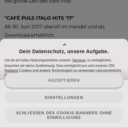
die große Zeit des Italo Pop."
"CAFÉ PULS ITALO HITS ’17"
Ab 30. Juni 2017 überall im Handel und als
Download erhältlich.
Mehr Infos unter
cafepuls.at
.
Nutzungsbedingungen
Cookie Hinweise
Impressum