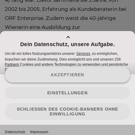
4) tätig war. Davor sammelte sie 3 Jahre, von
2002 bis 2005, Erfahrung als Kundeberaterin bei
ORF Enterprise. Zudem weist die 40-jährige
Wienerin eine Ausbildung zur
Kommunikationsmanagerin an der
Werbeakademie vor.
Nutzungsbedingungen
Cookie Hinweise
Impressum
2023 - ProSiebenSat.1 PULS 4. All rights reserved.