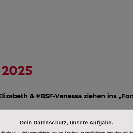
NGSHILFE
STREAMING
ÖSTERREICH-
HD
PROGRAMM
AL
IN
EM
 2025
Elizabeth & #BSF-Vanessa ziehen ins „F
k hat nicht nur Arnold Schwarzenegger als Hollywood-
er als Maklerin Karriere gemacht. So entdeckte PULS 4