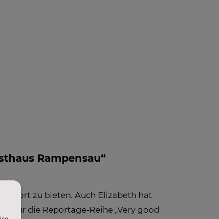
 INFO -
BLOG
NEWS
FAQ
LE
FOS ZUM
PFANG
orsthaus Rampensau“
Export zu bieten. Auch Elizabeth hat
 sie für die Reportage-Reihe „Very good