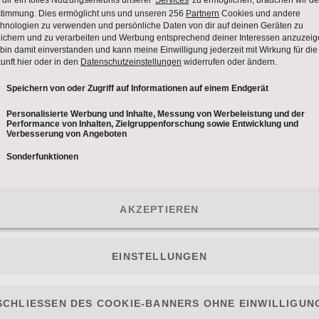
ten Publikumsliebling wurde. Das und mehr waren mi
Rücken gekehrt hat und nach Graz gezogen ist:
„Ich 
Glamour gegen Leberkässemmeln getauscht.“
Und weil 
 von „Bauer sucht Frau“ ihr Glück versucht. Dabei hat si
sa eine gute Freundin gefunden.
eine Unbekannte. Sie machte bereits in zwei Staffeln 
ertaler Lukas, mit dem sie sich sogar vor der Kamera 
ben auch für andere Frauen. Heute meint Vanessa d
nner. Und hoffe bloß, dass Lukas dort nicht auftaucht.
perament und Elan. Das Team „Dirndl-Diven“ ist sich e
ern und werden in den Spielen punkten!“
. Sind sie som
d sichern?
ersängerin Bianca Holzmann
sind Elizabeth & Vanessa