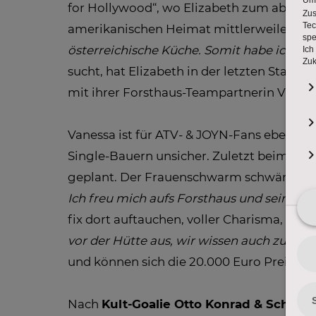
for Hollywood“, wo Elizabeth zum absolu
amerikanischen Heimat mittlerweile den 
österreichische Küche. Somit habe ich 
sucht, hat Elizabeth in der letzten Staffel
mit ihrer Forsthaus-Teampartnerin Vanes
Vanessa ist für ATV- & JOYN-Fans ebenso k
Single-Bauern unsicher. Zuletzt beim Zill
geplant. Der Frauenschwarm schwärmte e
Ich freu mich aufs Forsthaus und seine Mä
fix dort auftauchen, voller Charisma, Tem
vor der Hütte aus, wir wissen auch zu fei
und können sich die 20.000 Euro Preisgel
Nach
Kult-Goalie Otto Konrad & Schlag