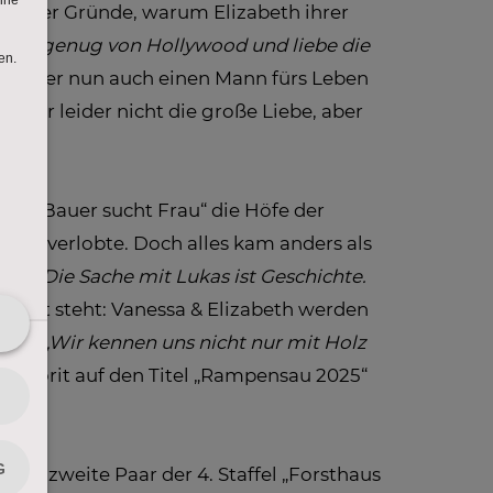
tunter Gründe, warum Elizabeth ihrer
hatte genug von Hollywood und liebe die
sie hier nun auch einen Mann fürs Leben
e zwar leider nicht die große Liebe, aber
von „Bauer sucht Frau“ die Höfe der
probe-verlobte. Doch alles kam anders als
azu:
„Die Sache mit Lukas ist Geschichte.
“
Fest steht: Vanessa & Elizabeth werden
inig:
„Wir kennen uns nicht nur mit Holz
it Favorit auf den Titel „Rampensau 2025“
 das zweite Paar der 4. Staffel „Forsthaus