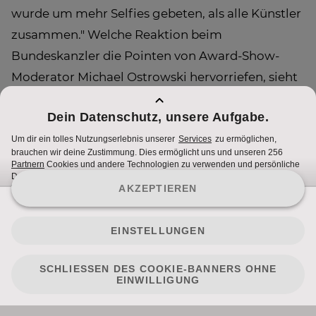
wurde um mehr Selfies gebeten, als alle Künstler
zusammen." Welche Reaktion beim
Bundeskanzler die Pointen von Award-Show-
Moderator Michael Ostrowski hervorriefen, sieht
man in „Heinzl und die VIPs“ am Sonntag um
20.05 Uhr.
Nutzungsbedingungen
Cookie Hinweise
Impressum