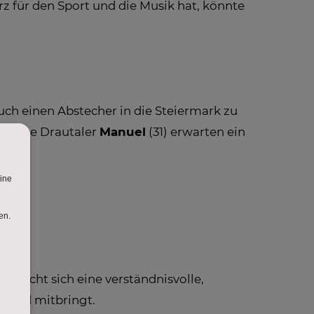
rz für den Sport und die Musik hat, könnte
ch einen Abstecher in die Steiermark zu
mische Drautaler
Manuel
(31) erwarten ein
ünscht sich eine verständnisvolle,
 Land mitbringt.