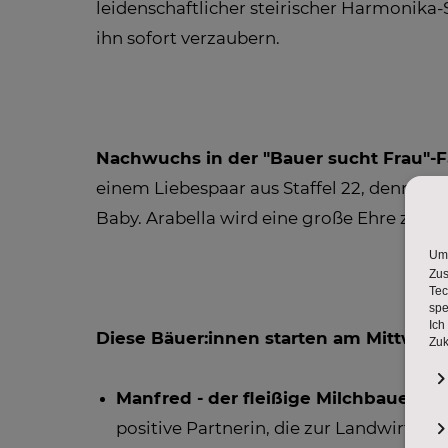
leidenschaftlicher steirischer Harmonika-
ihn sofort verzaubern.
Nachwuchs in der "Bauer sucht Frau"-F
einem Liebespaar aus Staffel 22, denn di
Baby. Arabella wird eine große Ehre zuteil
Diese Bäuer:innen starten am Mittwoch 
Manfred - der fleißige Milchbauer
(49
positive Partnerin, die zur Landwirtsc