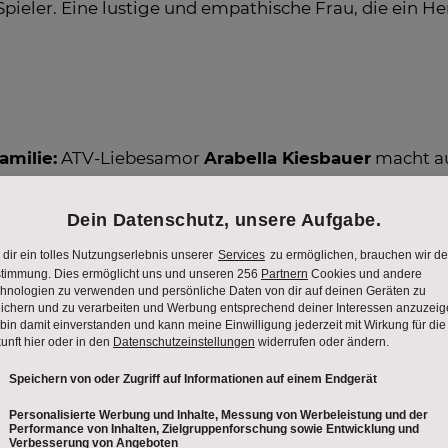
Spieler. Eine lustige und empathische Frau, die ein He
amilie:
ATV-Liebesamor
Arabella Kiesbauer
macht au
e engagierte Milchbäuerin
Christina
(27) und der dyna
: der Gender-Reveal.
in ihr Liebesabenteuer:
 Jahre) aus dem Bezirk Amstetten (Niederösterreich) w
haft steht und Offenheit für das gemeinsame Leben am