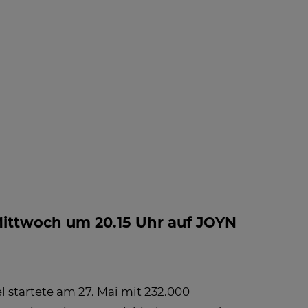
 INFO -
BLOG
NEWS
FAQ
LE
FOS ZUM
PFANG
 Mittwoch um 20.15 Uhr auf JOYN
el startete am 27. Mai mit 232.000