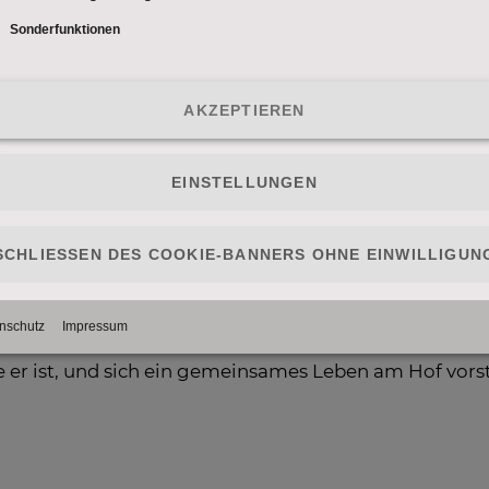
uer
(33 Jahre) aus dem Bezirk Amstetten (Niederösterr
trahlung und Kinderwunsch, die Verständnis für seine 
32 Jahre) aus dem Bezirk Amstetten (Niederösterreich) 
ieb. Eine sportaffine, humorvolle Partnerin würde d
e) aus dem Bezirk Innsbruck-Land (Tirol) wünscht sic
v ist, Tiere liebt und echtes Verständnis für das Le
hre) aus dem Bezirk Imst (Tirol) sucht eine natürlich
ich ein gemeinsames Familienleben vorstellen kann.
Jahre) aus dem Bezirk St. Veit an der Glan (Kärnten) w
as Leben teilen kann.
) aus dem Bezirk Spittal an der Drau (Kärnten) sucht ei
e er ist, und sich ein gemeinsames Leben am Hof vors