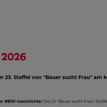
NGSHILFE
STREAMING
ÖSTERREICH-
HD
PROGRAMM
AL
IN
EM
 2026
r 23. Staffel von "Bauer sucht Frau" am
der #BSF-Geschichte:
Die 23. "Bauer sucht Frau"-Staff