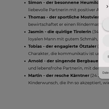
Simon - der besonnene Heumilchba
liebevolle Partnerin mit positiver Auss
Thomas - der sportliche Mostviertler
(
bewirtschaftet er einen Rindermastbetr
Jasmin - die quirlige Tirolerin
(34 Jahr
loyalen Mann mit gutem Schmäh, der akti
Tobias - der engagierte Ötztaler
(30 Ja
Charakter, die kommunikativ ist und s
Arnold - der singende Bergbauer
(58 
und lebensfrohe Partnerin, mit der er d
Martin - der resche Kärntner
(24 Jahre
Kinderwunsch, die ihn so akzeptiert, wi