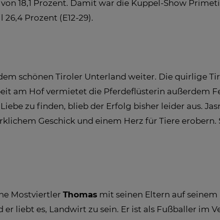
 von 18,1 Prozent. Damit war die Kuppel-Show Primeti
 26,4 Prozent (E12-29).
dem schönen Tiroler Unterland weiter. Die quirlige Tir
beit am Hof vermietet die Pferdeflüsterin außerde
Liebe zu finden, blieb der Erfolg bisher leider aus. J
ichem Geschick und einem Herz für Tiere erobern. Sp
che Mostviertler
Thomas
mit seinen Eltern auf seinem
r liebt es, Landwirt zu sein. Er ist als Fußballer im V