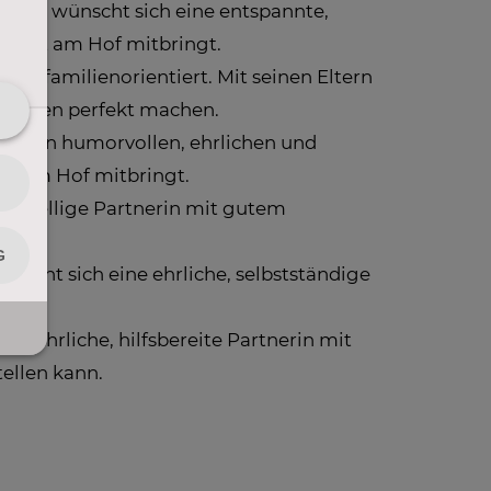
eich) wünscht sich eine entspannte,
Arbeit am Hof mitbringt.
ist familienorientiert. Mit seinen Eltern
as Leben perfekt machen.
h einen humorvollen, ehrlichen und
ben am Hof mitbringt.
e, gesellige Partnerin mit gutem
ünscht sich eine ehrliche, selbstständige
ne ehrliche, hilfsbereite Partnerin mit
tellen kann.