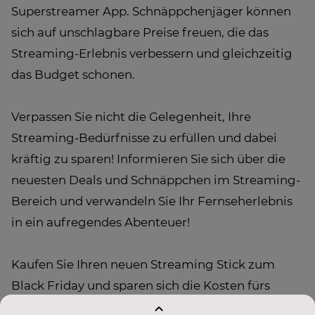
Superstreamer App. Schnäppchenjäger können
sich auf unschlagbare Preise freuen, die das
Streaming-Erlebnis verbessern und gleichzeitig
das Budget schonen.
Verpassen Sie nicht die Gelegenheit, Ihre
Streaming-Bedürfnisse zu erfüllen und dabei
kräftig zu sparen! Informieren Sie sich über die
neuesten Deals und Schnäppchen im Streaming-
Bereich und verwandeln Sie Ihr Fernseherlebnis
in ein aufregendes Abenteuer!
Kaufen Sie Ihren neuen Streaming Stick zum
Black Friday und sparen sich die Kosten fürs
Fernsehen mit
der kostenlosen Joyn