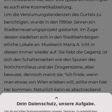
es auch eine Kosmetikabteilung.
Um die Verslumungstendenzen des Gürtels zu
berichtigen, wurde in den 1990er Jahren ein
Stadterneuerungsprojekt gestartet. Im Zuge
dessen siedelten sich in den Stadtbahnbögen
etliche Lokale an. Musikerin Maria A. tritt in
diesen immer wieder auf. Sie liebt die Gegend, ist
sich den Schattenseiten wie den Spuren des
Rotlichtmilieus und der Drogenszene, aber
bewusst, dennoch meint sie: "Ich finde, wenn
man etwas von Wien erleben will, sollte man hier
her kommen. Natürlich kann es abschreckend
wirken, aber es ist das echte Wien, das echte
Leben".