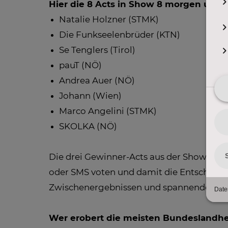
Hier die 8 Acts in Show 8 morgen um 20
Natalie Holzner (STMK)
Die Funkseelenbrüder (KTN)
Se Tenglers (Tirol)
pauT (NÖ)
Andrea Auer (NÖ)
Johann (Wien)
Marco Angelini (STMK)
SKOLKA (NÖ)
Die drei Gewinner-Acts aus der Show zieh
oder SMS voten und damit die Entscheidung
Zwischenergebnissen und spannenden Ber
Wer erobert die meisten Bundeslandh