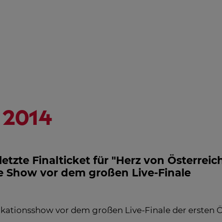
NGSHILFE
STREAMING
ÖSTERREICH-
HD
PROGRAMM
AL
IN
EM
2014
letzte Finalticket für "Herz von Österrei
te Show vor dem großen Live-Finale
fikationsshow vor dem großen Live-Finale der ersten