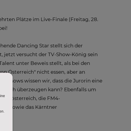
ten Plätze im Live-Finale (Freitag, 28.
ei!
nde Dancing Star stellt sich der
t, jetzt versucht der TV-Show-König sein
ent unter Beweis stellt, als bei den
on Österreich" nicht essen, aber an
en Shows wissen wir, dass die Jurorin eine
lb doch überzeugen kann? Ebenfalls um
ederösterreich, die FM4-
den" sowie das Kärntner