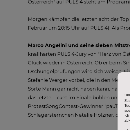
Österreich" auf PULS 4 steht am Progra
Morgen kämpfen die letzten acht der Top 
Februar um 20:15 Uhr auf PULS 4). Als Pr
Marco Angelini und seine sieben Mitstre
knallharten PULS 4-Jury von "Herz von Öst
Glück wieder in Österreich. Ob er beim S
Dschungelprüfungen wird sich weisen. Eines
Stefanie Werger vorbei, die in den Medien
Sorte Mann gar nicht haben kann, nämlic
das letzte Ticket im Finale buhlen unter
ProtestSongContest-Gewinner "pauT" mit 
Schlagersternchen Natalie Holzner, die "E