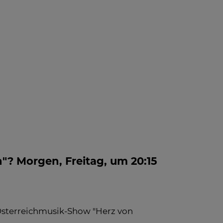
 INFO -
BLOG
NEWS
FAQ
LE
FOS ZUM
PFANG
ch"? Morgen, Freitag, um 20:15
 Österreichmusik-Show "Herz von