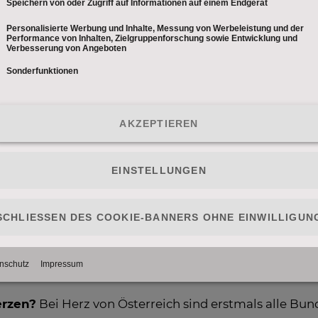
:15 Uhr auf PULS 4:
en dann in den fünftägigen Wahlkampf ein, in dem gan
 treffen kann. PULS 4 Moderatorin Silvia Schneider m
ichten rund um den Wahlkampf der Kandidaten aus de
erzen?
Bei Herz von Österreich sind erstmals alle Bun