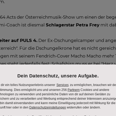
mm.
64 Acts der Österreichmusik-Show um einen der begehr
omi-Coach ist diesmal
Schlagerstar Petra Frey
mit dab
iter auf PULS 4.
Der Ex-Dschungelcamper und angehe
erreich". Für die Dschungelkrone hat es nicht gereich
ingen mit seinem Fendrich-Cover Macho Macho mehr Tal
 steht jedenfalls fest: Schafshirn muss er bei "Herz v
 als "böses Krokodil" bezeichnet wurde. Und nach sieb
h "Weicheier". Ob Marco trotzdem oder gerade desha
 anderem eine außergewöhnliche Band aus Baden in Ni
ihrem Titel "Sepp hat gesagt wir müssen alles anzün
in bisschen Frieden" zum Besten gibt.