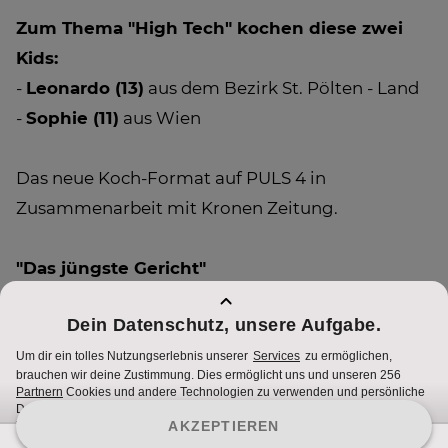
Zum Thema "High Tech" kochen diese zwei
Kids:
-
Leonardo (13)
aus dem Bezirk St. Pölten - Land
-
Sophie (11)
aus Wien
Das neue Koch-Format auf PULS 4 in
Zusammenarbeit mit Kronen Zeitung.
"Das jüngste Gericht"
Am Sonntag, den 30. September um 18:15 Uhr
auf PULS 4