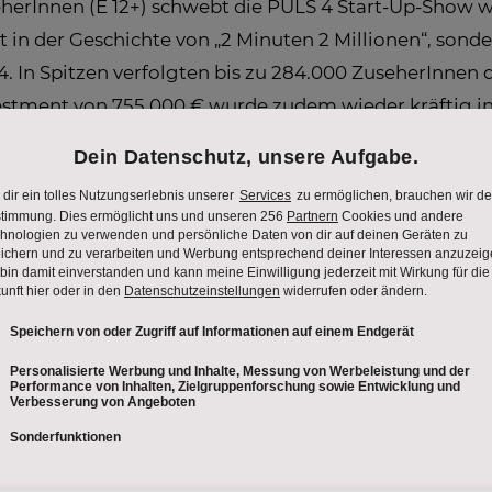
herInnen (E 12+) schwebt die PULS 4 Start-Up-Show wei
 in der Geschichte von „2 Minuten 2 Millionen“, sonder
 In Spitzen verfolgten bis zu 284.000 ZuseherInnen d
tment von 755.000 € wurde zudem wieder kräftig inv
h ist groß
ten gestern ihren Willen und ihre durchdachten Gesc
els unter Beweis. Es war ein aufregendes Bad der G
 Hillinger mit seiner
Wurmkiste
und erhält ein Inve
itpunkt sogar ein höheres Investment aus.
ren überzeugen und ging ohne Investment nachhause.
Christian Saminger überzeugten mit ihrer Innovation