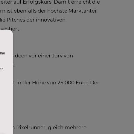
ter auf Erfolgskurs. Damit erreicht die
n ist ebenfalls der höchste Marktanteil
ie Pitches der innovativen
estiert.
häftsideen vor einer Jury von
efühle.
stment in der Höhe von 25.000 Euro. Der
, dem Pixelrunner, gleich mehrere