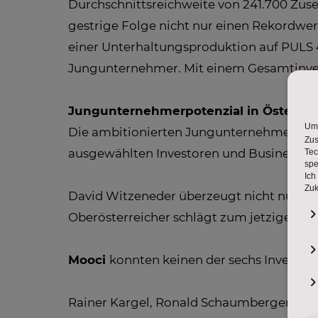
Durchschnittsreichweite von 241.700 Zuse
gestrige Folge nicht nur einen Rekordwert
einer Unterhaltungsproduktion auf PULS 4.
Jungunternehmer. Mit einem Gesamtinves
Jungunternehmerpotenzial in Österreic
Die ambitionierten Jungunternehmer stell
ausgewählten Investoren und Business Ang
David Witzeneder überzeugt nicht nur Leo
Oberösterreicher schlägt zum jetzigen Ze
Mooci
konnten keinen der sechs Investo
Rainer Kargel, Ronald Schaumberger und 