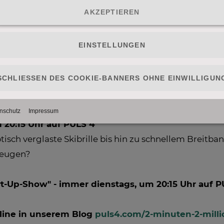
mpf zwischen ihnen aus. Am Ende erhielten sie ein I
stment nachhause, da die Investoren nicht an einen 
 für
Andmetics
erfolgreich und gehen mit der höch
0 Euro Cash-Investment von Heinrich Prokop.
 20:15 Uhr auf PULS 4
ch verglaste Skibrille bis hin zu schnellem Breitban
rzeugen?
art-Up-Show" - immer dienstags, um 20:15 Uhr auf 
line in unserem Blog
puls4.com/2-minuten-2-mill