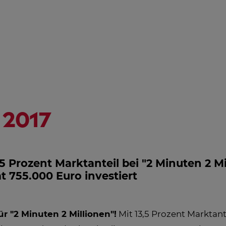
NGSHILFE
STREAMING
ÖSTERREICH-
HD
PROGRAMM
AL
IN
EM
2017
5 Prozent Marktanteil bei "2 Minuten 2 Mi
 755.000 Euro investiert
r "2 Minuten 2 Millionen"!
Mit 13,5 Prozent Marktante