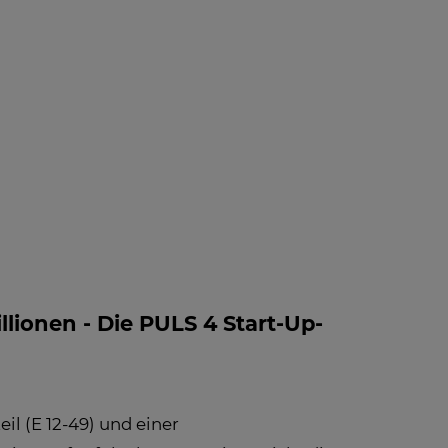
 INFO -
BLOG
NEWS
FAQ
LE
FOS ZUM
PFANG
llionen - Die PULS 4 Start-Up-
il (E 12-49) und einer