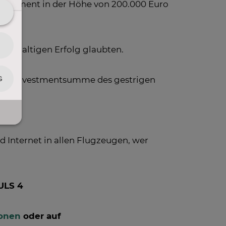
nvestment in der Höhe von 200.000 Euro
nachhaltigen Erfolg glaubten.
sten Investmentsumme des gestrigen
d Internet in allen Flugzeugen, wer
PULS 4
ionen
oder auf