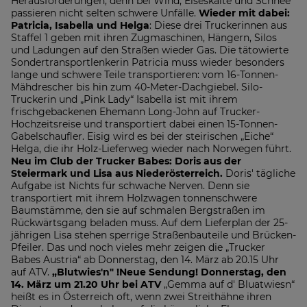
Herausforderungen, denn bei Wind, Eiseskälte und Schnee
passieren nicht selten schwere Unfälle.
Wieder mit dabei:
Patricia, Isabella und Helga
: Diese drei Truckerinnen aus
Staffel 1 geben mit ihren Zugmaschinen, Hängern, Silos
und Ladungen auf den Straßen wieder Gas. Die tätowierte
Sondertransportlenkerin Patricia muss wieder besonders
lange und schwere Teile transportieren: vom 16-Tonnen-
Mähdrescher bis hin zum 40-Meter-Dachgiebel. Silo-
Truckerin und „Pink Lady“ Isabella ist mit ihrem
frischgebackenen Ehemann Long-John auf Trucker-
Hochzeitsreise und transportiert dabei einen 15-Tonnen-
Gabelschaufler. Eisig wird es bei der steirischen „Eiche“
Helga, die ihr Holz-Lieferweg wieder nach Norwegen führt.
Neu im Club der Trucker Babes: Doris aus der
Steiermark und Lisa aus Niederösterreich.
Doris' tägliche
Aufgabe ist Nichts für schwache Nerven. Denn sie
transportiert mit ihrem Holzwagen tonnenschwere
Baumstämme, den sie auf schmalen Bergstraßen im
Rückwärtsgang beladen muss. Auf dem Lieferplan der 25-
jährigen Lisa stehen sperrige Straßenbauteile und Brücken-
Pfeiler. Das und noch vieles mehr zeigen die „Trucker
Babes Austria“ ab Donnerstag, den 14. März ab 20.15 Uhr
auf ATV.
„Blutwies'n" !Neue Sendung! Donnerstag, den
14. März um 21.20 Uhr bei ATV
„Gemma auf d' Bluatwiesn“
heißt es in Österreich oft, wenn zwei Streithähne ihren