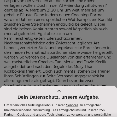
Disput von der verbalen auf die körperliche Ebene
verlagern wollen. Doch in der ATV-Sendung „Blutwies'n“
geht es ab 14. März um 21.20 Uhr um weit mehr als um
geballte Fäuste. Denn in dem neuen Coaching-Format
wird im Rahmen eines sportlichen Wettkampfs ein Konflikt
zwischen zwei Streithähnen endgültig beigelegt. Dabei
sind die beiden Konkurrenten sowohl körperlich als auch
mental gefordert. Egal ob es sich um
Familienstreitigkeiten, Eifersuchtsdramen,
Nachbarschaftsfehden oder Zwietracht jeglicher Art
handelt, verletzter Stolz und angeknackste Ehre können in
dem neuen Format auf sportlicher Ebene wiederhergestellt
werden. So werden die Duellanten von den erfahrenen und
weltmeisterlichen Coaches Fadi Merza und David Keclik
ausgebildet und nach den Regeln des Muay Thai
Kickboxens trainiert. Doch auch mental stehen die Trainer
ihren Schützlingen zur Seite. Verhandlungsgeschick ist
allerdings mehr als gefragt. Denn bevor die zwei
Streithähne ihr wochenlanges Training starten, feilschen
die beiden um den Wetteinsatz, den der Verlierer zu
erfüllen hat. Anschließend wird fleißig geschwitzt, um am
großen Tag X sein Bestes beim finalen Showdown zu
geben und das Gelernte im Ring wiederzugeben.