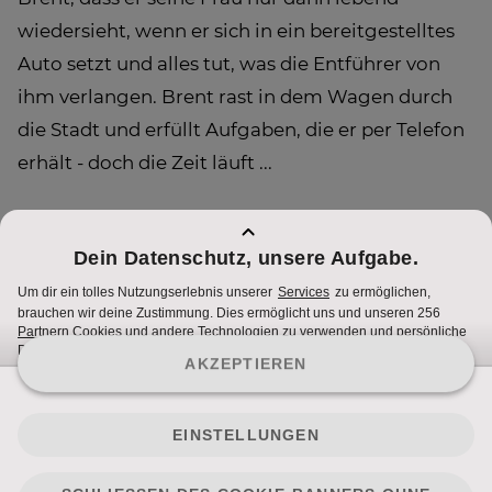
wiedersieht, wenn er sich in ein bereitgestelltes
Auto setzt und alles tut, was die Entführer von
ihm verlangen. Brent rast in dem Wagen durch
die Stadt und erfüllt Aufgaben, die er per Telefon
erhält - doch die Zeit läuft ...
"Training Day" und "Getaway"
Dienstag, 24. April 2018, ab 20.15 Uhr bei ATV2