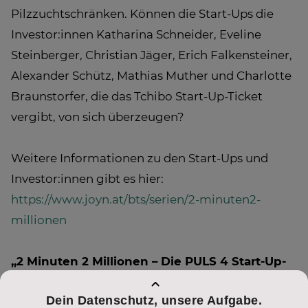
Pilzzuchtschränken. Können die Start-Ups die
Investor:innen Katharina Schneider, Eveline
Steinberger, Christian Jäger, Erich Falkensteiner,
Alexander Schütz, Mathias Muther und Charlotte
Braunstorfer, die das Tchibo Start-Up-Ticket
vergibt, von sich überzeugen?
Weitere Informationen zu den Start-Ups und
Investor:innen gibt es hier:
https://www.joyn.at/bts/serien/2-minuten2-
millionen
„2 Minuten 2 Millionen – Die PULS 4 Start-Up-
Show“ immer dienstags um 20:15 Uhr auf
PULS 4 & JOYN