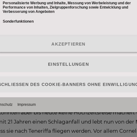
schlechten Stern. Und so lehnt die Braut ein um das a
t – so haben sie ihre Freundinnen noch nie gesehen! 
hr Geld als im knappen Budget vorgesehen ist. Dafür 
einfach aus einem Schmuckgeschäft kommen, Traumman
zu schmieden.
Welt oder an den Strand: Die erste Reise bleibt einem
utnah dabei, wenn sie sich ihren unvergesslichen Url
iebespaar Hannes und Cornelia sowie zwei Wiener U
en zwei Puzzleteile ineinander greifen", sagt Cornel
konnten aber bis heute keine Hochzeitsreise machen. 
mit 21 Jahren einen Schlaganfall und lebt nun von der 
ss sie nach Teneriffa fliegen werden. Vor allem Corneli