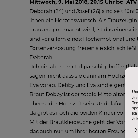
Mittwoch, 9. Mai 2018, 20.15 Uhr bei ATV
Deborah (24) und Josef (26) sind seit fün
ihnen ein Herzenswunsch. Als Trauzeugin 
Trauzeugin ernannt wird, ist das einersei
sind vor allem eines: Hochemotional und 
Tortenverkostung freuen sie sich, schließl
Deborah.
"Ich bin aber sehr tollpatschig, hoffentli
sagen, nicht dass sie dann am Hochzeitsta
Eva vorab. Debby und Eva sind eigentlich 
Braut Debby ist der totale Mittelalter-Fa
Thema der Hochzeit sein. Und dafür gilt e
da gibt es noch die beiden Kinder von D
Mit der Brautkleidsuche geht der Vorbere
das auch nur, um ihrer besten Freundin ein