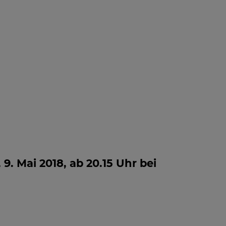
 INFO -
BLOG
NEWS
FAQ
LE
FOS ZUM
PFANG
. Mai 2018, ab 20.15 Uhr bei