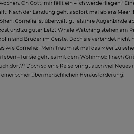
rwochen. Oh Gott, mir fällt ein – ich werde fliegen." E
allt. Nach der Landung geht's sofort mal ab ans Meer.
hen. Cornelia ist überwältigt, als ihre Augenbinde 
npost und zu guter Letzt Whale Watching stehen am
lin sind Brüder im Geiste. Doch sie verbindet nicht n
 es wie Cornelia: "Mein Traum ist mal das Meer zu sehe
eben – für sie geht es mit dem Wohnmobil nach Griec
 auch dort?" Doch so eine Reise bringt auch viel Neues 
u einer schier übermenschlichen Herausforderung.