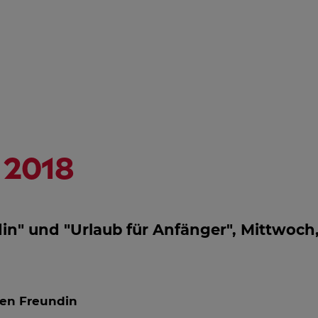
NGSHILFE
STREAMING
ÖSTERREICH-
HD
PROGRAMM
AL
IN
EM
2018
n" und "Urlaub für Anfänger", Mittwoch, 9
ten Freundin