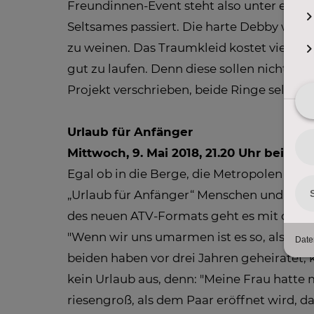
Freundinnen-Event steht also unter einem 
Seltsames passiert. Die harte Debby wein
zu weinen. Das Traumkleid kostet viel me
gut zu laufen. Denn diese sollen nicht 
Projekt verschrieben, beide Ringe selbst 
Urlaub für Anfänger
Mittwoch, 9. Mai 2018, 21.20 Uhr bei ATV
Egal ob in die Berge, die Metropolen der 
„Urlaub für Anfänger“ Menschen und ist ha
des neuen ATV-Formats geht es mit dem L
"Wenn wir uns umarmen ist es so, als würd
beiden haben vor drei Jahren geheiratet, 
kein Urlaub aus, denn: "Meine Frau hatte 
riesengroß, als dem Paar eröffnet wird, da