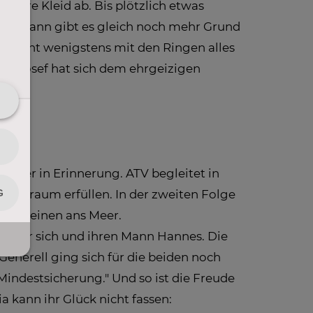
ndere Kleid ab. Bis plötzlich etwas
Doch dann gibt es gleich noch mehr Grund
scheint wenigstens mit den Ringen alles
n Josef hat sich dem ehrgeizigen
 immer in Erinnerung. ATV begleitet in
aubstraum erfüllen. In der zweiten Folge
rgesteinen ans Meer.
ia über sich und ihren Mann Hannes. Die
Generell ging sich für die beiden noch
Mindestsicherung." Und so ist die Freude
a kann ihr Glück nicht fassen: