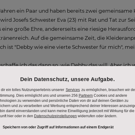
f Jahren ein Paar und haben bereits zwei gemeinsame K
wird Josefs Schwester Eva (23) mit Rat und Tat zur S
ts eine große Ehre, andererseits eine riesige Heraus
tränenreich. Auf die gemeinsame Zeit, die Kleideran
ich ist "Debby wie eine vierte Schwester für mich", m
ch schaffe ich das dann so, wie Debby das will. Aber 
g blöd ausschaut oder etwas Peinliches tut. Es ist al
sehr verschieden. Disney-Fan Eva steht tendenziell e
n – ein Thema mit dem Trauzeugin Eva so gar nichts a
s eine Menge zu organisieren. Eine große Herausforde
ebby und Josef, die immer wieder während der Vorbe
itungsmarathon los. Debby geht nur widerwillig, in 
en Gefallen zu tun. Viel Geld für ihr Kleid will sie a