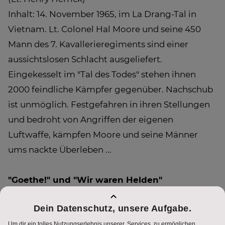
Inhalt: 14. November 1965, im La Drang-Tal in
Vietnam. Lt. Colonel Hal Moore und seine 450
Mann des 7. Kavallerieregiments sind einer
aussichtslosen Schlacht ausgeliefert.
Eingekesselt im "Tal des Todes" stehen ihnen
2000 feindliche Kämpfer gegenüber. Nachschub
ist unmöglich. Festgefahren in ihren Stellungen
und bedroht von Angriffen der eigenen
Luftwaffe, kämpfen Moore und seine Männer
ums nackte Überleben ...
"Goethe!" und "Wir waren Helden"
Donnerstag, 28. Juni 2018, ab 20.15 Uhr bei
ATV2