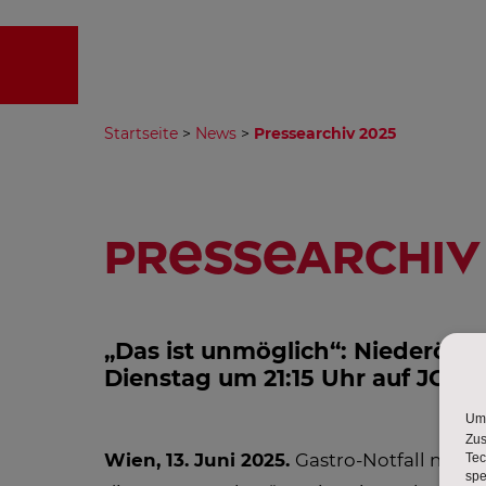
EMPFA
Startseite
>
News
>
Pressearchiv 2025
Pressearchiv
„Das ist unmöglich“: Niederöste
Dienstag um 21:15 Uhr auf JOYN
Wien, 13. Juni 2025.
Gastro-Notfall nahe 