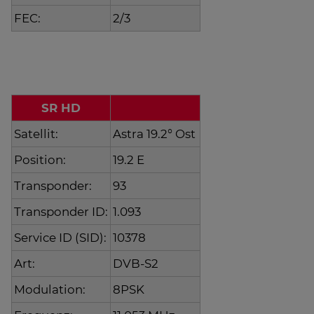
FEC:
2/3
SR HD
Satellit:
Astra 19.2° Ost
Position:
19.2 E
Transponder:
93
Transponder ID:
1.093
Service ID (SID):
10378
Art:
DVB-S2
Modulation:
8PSK