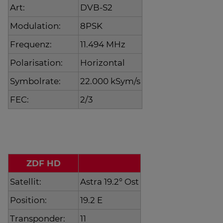
Art:
DVB-S2
Modulation:
8PSK
Frequenz:
11.494 MHz
Polarisation:
Horizontal
Symbolrate:
22.000 kSym/s
FEC:
2/3
ZDF HD
Satellit:
Astra 19.2° Ost
Position:
19.2 E
Transponder:
11