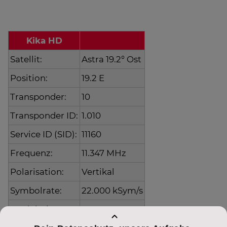
Kika HD
Satellit:
Astra 19.2° Ost
Position:
19.2 E
Transponder:
10
Transponder ID:
1.010
Service ID (SID):
11160
Frequenz:
11.347 MHz
Polarisation:
Vertikal
Symbolrate:
22.000 kSym/s
Modulation:
DVB-S2 8PSK