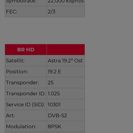
Symbolrate:
22.000 kSym/s
FEC:
2/3
BR HD
Satellit:
Astra 19.2° Ost
Position:
19.2 E
Transponder:
25
Transponder ID:
1.025
Service ID (SID):
10301
Art:
DVB-S2
Modulation:
8PSK