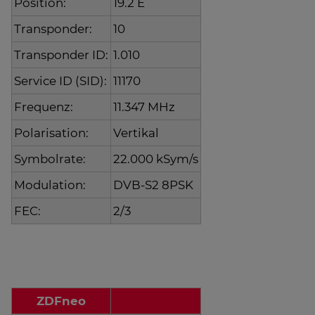
Position:
19.2 E
Transponder:
10
Transponder ID:
1.010
Service ID (SID):
11170
Frequenz:
11.347 MHz
Polarisation:
Vertikal
Symbolrate:
22.000 kSym/s
Modulation:
DVB-S2 8PSK
FEC:
2/3
ZDFneo