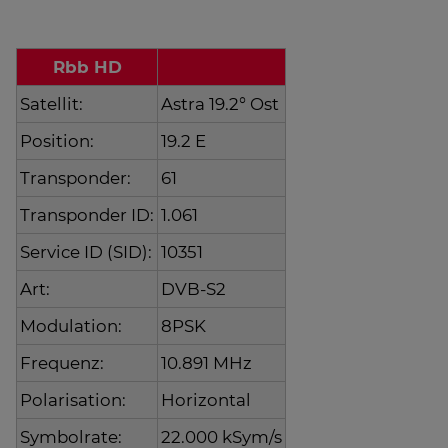
Rbb HD
Satellit:
Astra 19.2° Ost
Position:
19.2 E
Transponder:
61
Transponder ID:
1.061
Service ID (SID):
10351
Art:
DVB-S2
Modulation:
8PSK
Frequenz:
10.891 MHz
Polarisation:
Horizontal
Symbolrate:
22.000 kSym/s