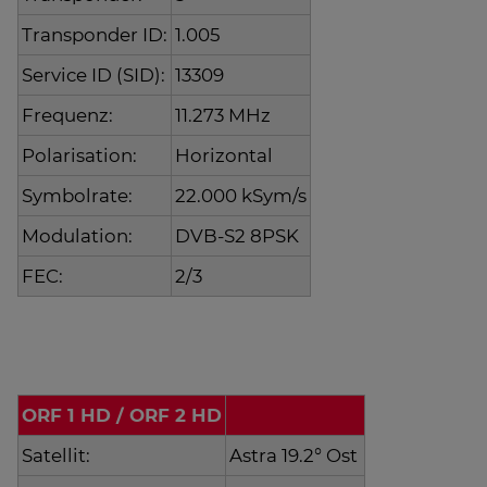
Transponder ID:
1.005
Service ID (SID):
13309
Frequenz:
11.273 MHz
Polarisation:
Horizontal
Symbolrate:
22.000 kSym/s
Modulation:
DVB-S2 8PSK
FEC:
2/3
ORF 1 HD / ORF 2 HD
Satellit:
Astra 19.2° Ost