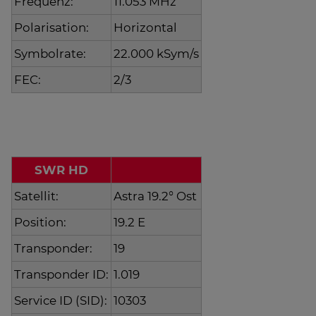
Frequenz:
11.053 MHz
Polarisation:
Horizontal
Symbolrate:
22.000 kSym/s
FEC:
2/3
SWR HD
Satellit:
Astra 19.2° Ost
Position:
19.2 E
Transponder:
19
Transponder ID:
1.019
Service ID (SID):
10303