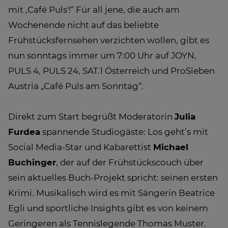
mit ‚Café Puls'!“ Für all jene, die auch am
Wochenende nicht auf das beliebte
Frühstücksfernsehen verzichten wollen, gibt es
nun sonntags immer um 7:00 Uhr auf JOYN,
PULS 4, PULS 24, SAT.1 Österreich und ProSieben
Austria „Café Puls am Sonntag“.
Direkt zum Start begrüßt Moderatorin
Julia
Furdea
spannende Studiogäste: Los geht’s mit
Social Media-Star und Kabarettist
Michael
Buchinger
, der auf der Frühstückscouch über
sein aktuelles Buch-Projekt spricht: seinen ersten
Krimi. Musikalisch wird es mit Sängerin Beatrice
Egli und sportliche Insights gibt es von keinem
Geringeren als Tennislegende Thomas Muster.