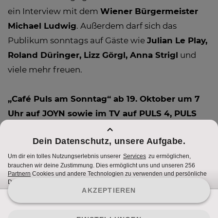
ein Interview mit dem
Wiener Bürgermeister
Michael Ludwig
. Außerdem darf sich das
Publikum sonntags auf Gäste wie
Julian Le Play,
Roland Düringer, Lizz Görgl, Anna Strigl
und
viele mehr freuen.
„Café Puls am Sonntag“ ab 19. Oktober um 7
Uhr auf JOYN sowie im TV auf PULS 4, PULS
24, ProSieben Austria und SAT.1 Österreich